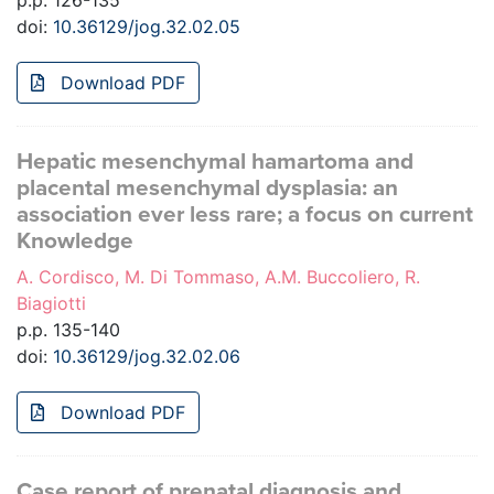
p.p. 126-135
doi:
10.36129/jog.32.02.05
Download PDF
Hepatic mesenchymal hamartoma and
placental mesenchymal dysplasia: an
association ever less rare; a focus on current
Knowledge
A. Cordisco, M. Di Tommaso, A.M. Buccoliero, R.
Biagiotti
p.p. 135-140
doi:
10.36129/jog.32.02.06
Download PDF
Case report of prenatal diagnosis and