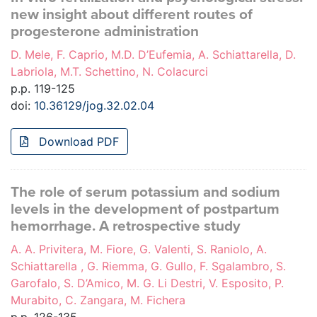
new insight about different routes of
progesterone administration
D. Mele, F. Caprio, M.D. D’Eufemia, A. Schiattarella, D.
Labriola, M.T. Schettino, N. Colacurci
p.p. 119-125
doi:
10.36129/jog.32.02.04
Download PDF
The role of serum potassium and sodium
levels in the development of postpartum
hemorrhage. A retrospective study
A. A. Privitera, M. Fiore, G. Valenti, S. Raniolo, A.
Schiattarella , G. Riemma, G. Gullo, F. Sgalambro, S.
Garofalo, S. D’Amico, M. G. Li Destri, V. Esposito, P.
Murabito, C. Zangara, M. Fichera