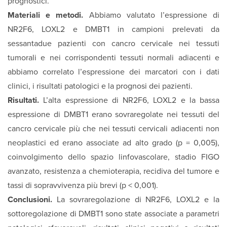
prognostici.
Materiali e metodi.
Abbiamo valutato l’espressione di
NR2F6, LOXL2 e DMBT1 in campioni prelevati da
sessantadue pazienti con cancro cervicale nei tessuti
tumorali e nei corrispondenti tessuti normali adiacenti e
abbiamo correlato l’espressione dei marcatori con i dati
clinici, i risultati patologici e la prognosi dei pazienti.
Risultati.
L’alta espressione di NR2F6, LOXL2 e la bassa
espressione di DMBT1 erano sovraregolate nei tessuti del
cancro cervicale più che nei tessuti cervicali adiacenti non
neoplastici ed erano associate ad alto grado (p = 0,005),
coinvolgimento dello spazio linfovascolare, stadio FIGO
avanzato, resistenza a chemioterapia, recidiva del tumore e
tassi di sopravvivenza più brevi (p < 0,001).
Conclusioni.
La sovraregolazione di NR2F6, LOXL2 e la
sottoregolazione di DMBT1 sono state associate a parametri