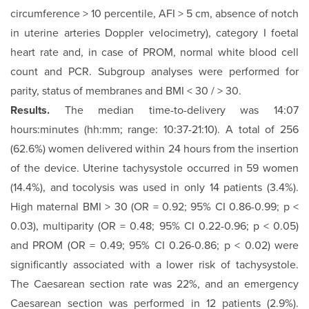
circumference > 10 percentile, AFI > 5 cm, absence of notch
in uterine arteries Doppler velocimetry), category I foetal
heart rate and, in case of PROM, normal white blood cell
count and PCR. Subgroup analyses were performed for
parity, status of membranes and BMI < 30 / > 30.
Results.
The median time-to-delivery was 14:07
hours:minutes (hh:mm; range: 10:37-21:10). A total of 256
(62.6%) women delivered within 24 hours from the insertion
of the device. Uterine tachysystole occurred in 59 women
(14.4%), and tocolysis was used in only 14 patients (3.4%).
High maternal BMI > 30 (OR = 0.92; 95% CI 0.86-0.99; p <
0.03), multiparity (OR = 0.48; 95% CI 0.22-0.96; p < 0.05)
and PROM (OR = 0.49; 95% CI 0.26-0.86; p < 0.02) were
significantly associated with a lower risk of tachysystole.
The Caesarean section rate was 22%, and an emergency
Caesarean section was performed in 12 patients (2.9%).