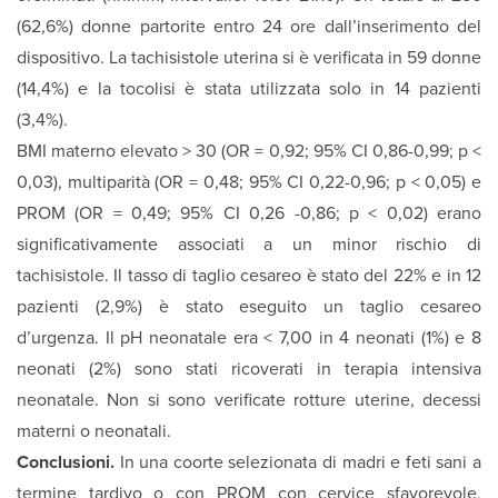
(62,6%) donne partorite entro 24 ore dall’inserimento del
dispositivo. La tachisistole uterina si è verificata in 59 donne
(14,4%) e la tocolisi è stata utilizzata solo in 14 pazienti
(3,4%).
BMI materno elevato > 30 (OR = 0,92; 95% CI 0,86-0,99; p <
0,03), multiparità (OR = 0,48; 95% CI 0,22-0,96; p < 0,05) e
PROM (OR = 0,49; 95% CI 0,26 -0,86; p < 0,02) erano
significativamente associati a un minor rischio di
tachisistole. Il tasso di taglio cesareo è stato del 22% e in 12
pazienti (2,9%) è stato eseguito un taglio cesareo
d’urgenza. Il pH neonatale era < 7,00 in 4 neonati (1%) e 8
neonati (2%) sono stati ricoverati in terapia intensiva
neonatale. Non si sono verificate rotture uterine, decessi
materni o neonatali.
Conclusioni.
In una coorte selezionata di madri e feti sani a
termine tardivo o con PROM con cervice sfavorevole,