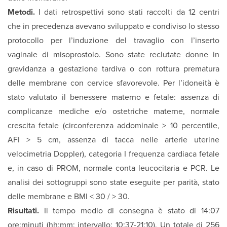
Metodi.
I dati retrospettivi sono stati raccolti da 12 centri
che in precedenza avevano sviluppato e condiviso lo stesso
protocollo per l’induzione del travaglio con l’inserto
vaginale di misoprostolo. Sono state reclutate donne in
gravidanza a gestazione tardiva o con rottura prematura
delle membrane con cervice sfavorevole. Per l’idoneità è
stato valutato il benessere materno e fetale: assenza di
complicanze mediche e/o ostetriche materne, normale
crescita fetale (circonferenza addominale > 10 percentile,
AFI > 5 cm, assenza di tacca nelle arterie uterine
velocimetria Doppler), categoria I frequenza cardiaca fetale
e, in caso di PROM, normale conta leucocitaria e PCR. Le
analisi dei sottogruppi sono state eseguite per parità, stato
delle membrane e BMI < 30 / > 30.
Risultati.
Il tempo medio di consegna è stato di 14:07
ore:minuti (hh:mm; intervallo: 10:37-21:10). Un totale di 256