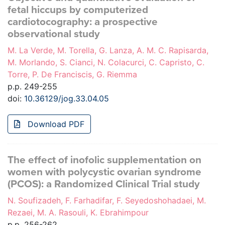
fetal hiccups by computerized
cardiotocography: a prospective
observational study
M. La Verde, M. Torella, G. Lanza, A. M. C. Rapisarda,
M. Morlando, S. Cianci, N. Colacurci, C. Capristo, C.
Torre, P. De Franciscis, G. Riemma
p.p. 249-255
doi:
10.36129/jog.33.04.05
Download PDF
The effect of inofolic supplementation on
women with polycystic ovarian syndrome
(PCOS): a Randomized Clinical Trial study
N. Soufizadeh, F. Farhadifar, F. Seyedoshohadaei, M.
Rezaei, M. A. Rasouli, K. Ebrahimpour
p.p. 256-262